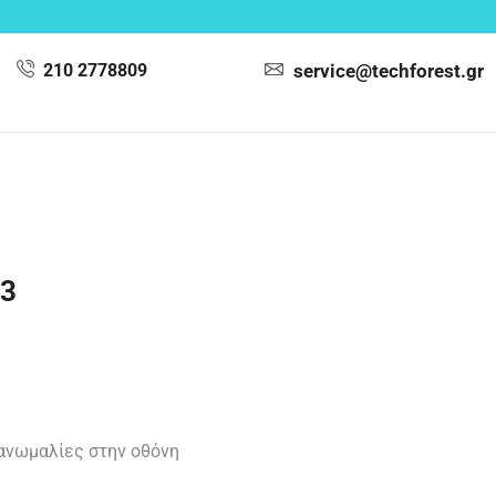
210 2778809
service@techforest.gr
13
ανωμαλίες στην οθόνη