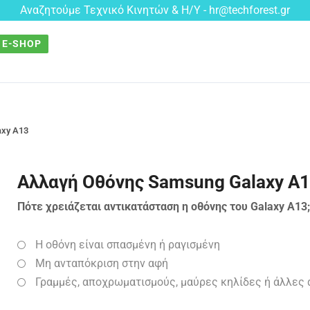
Αναζητούμε Τεχνικό Κινητών & Η/Υ - hr@techforest.gr
E-SHOP
axy A13
Αλλαγή Οθόνης Samsung Galaxy A
Πότε χρειάζεται αντικατάσταση η οθόνης του Galaxy A13;
Η οθόνη είναι σπασμένη ή ραγισμένη
Μη ανταπόκριση στην αφή
Γραμμές, αποχρωματισμούς, μαύρες κηλίδες ή άλλες 