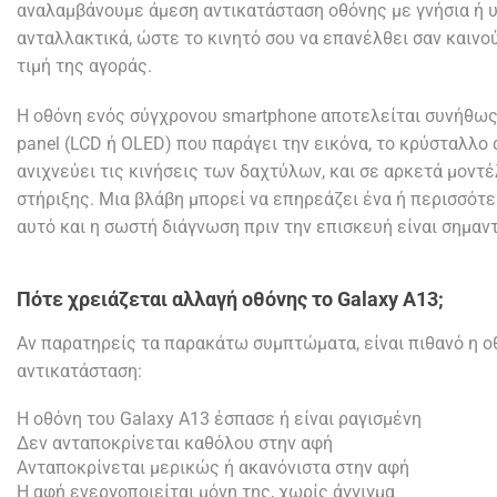
αναλαμβάνουμε άμεση αντικατάσταση οθόνης με γνήσια ή 
ανταλλακτικά, ώστε το κινητό σου να επανέλθει σαν καινο
τιμή της αγοράς.
Η οθόνη ενός σύγχρονου smartphone αποτελείται συνήθως 
panel (LCD ή OLED) που παράγει την εικόνα, το κρύσταλλο α
ανιχνεύει τις κινήσεις των δαχτύλων, και σε αρκετά μοντέ
στήριξης. Μια βλάβη μπορεί να επηρεάζει ένα ή περισσότερ
αυτό και η σωστή διάγνωση πριν την επισκευή είναι σημαντ
Πότε χρειάζεται αλλαγή οθόνης το Galaxy A13;
Αν παρατηρείς τα παρακάτω συμπτώματα, είναι πιθανό η ο
αντικατάσταση:
Η οθόνη του Galaxy A13 έσπασε ή είναι ραγισμένη
Δεν ανταποκρίνεται καθόλου στην αφή
Ανταποκρίνεται μερικώς ή ακανόνιστα στην αφή
Η αφή ενεργοποιείται μόνη της, χωρίς άγγιγμα