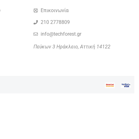
υ
Επικοινωνία
210 2778809
info@techforest.gr
Πεύκων 3
Ηράκλειο
,
Αττική
14122