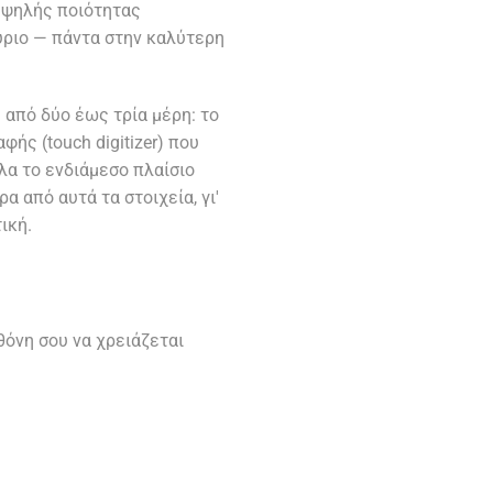
υψηλής ποιότητας
ύριο — πάντα στην καλύτερη
από δύο έως τρία μέρη: το
φής (touch digitizer) που
λα το ενδιάμεσο πλαίσιο
α από αυτά τα στοιχεία, γι'
ική.
θόνη σου να χρειάζεται