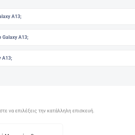
laxy A13;
υ Galaxy A13;
y A13;
ώστε να επιλέξεις την κατάλληλη επισκευή.